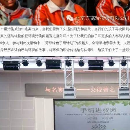
首个重污染威胁中逃离出来，当我们看到了久违的阳光和蓝天，当我们的孩子再次回到
道真的还能轻松的把环境污染问题置之度外吗？为了让我们的孩子和更多的人都能认真
00余人）参与到此次活动中，“芳菲绿色手绢计划”的发起人、全球旱地亲善大使、
亲身经历讲述自己与环保的故事，将环保的理念传递给每位师生，给孩子们上了一堂最