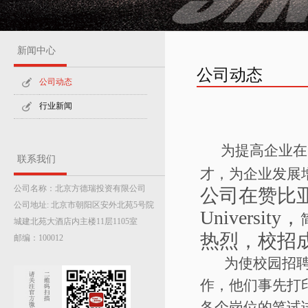
新闻中心
公司动态
公司动态
行业新闻
为提高
企业在
联系我们
才，为企业发展
公司名称：北京方德瑞投资有限公司
公司在赞比亚北
公司地址: 北京市朝阳区安外北苑5号院
University，
城建北苑大酒店内主楼11层1105室
热烈，校招
邮编：100012
为使校园招聘活
作，他们事先打
各个岗位的笔试